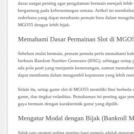
dasar sangat penting agar pengalaman bermain menjadi lebih 
bergantung pada keberuntungan semata. Artikel ini membahas
sederhana yang dapat membantu pemain baru dalam mengelol
MGO55 dengan lebih bijak.
Memahami Dasar Permainan Slot di MGO
Sebelum mulai bermain, pemain pemula perlu memahami bahw
berbasis Random Number Generator (RNG), sehingga setiap pu
ada pola pasti yang menjamin kemenangan, namun memaha
dapat membantu dalam mengambil keputusan yang lebih rasi
Selain itu, setiap game slot di MGO55 memiliki fitur berbeda 
game, dan tingkat volatilitas. Pemahaman ini penting agar p
gaya bermain dengan karakteristik game yang dipilih.
Mengatur Modal dengan Bijak (Bankroll 
Salah satu strategi paling penting bagi pemula adalah menga