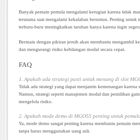
Banyak pemain pemula mengalami kerugian karena tidak ma
terutama saat mengalami kekalahan beruntun. Penting untuk t
terburu-buru meningkatkan taruhan hanya karena ingin sege
Bermain dengan pikiran jernih akan membantu mengambil ke
dan mengurangi risiko kehilangan modal secara cepat.
FAQ
1. Apakah ada strategi pasti untuk menang di slot M
Tidak ada strategi yang dapat menjamin kemenangan karena sl
Namun, strategi seperti manajemen modal dan pemilihan ga
mengelola risiko.
2. Apakah mode demo di MGO55 penting untuk pemul
Ya, mode demo sangat penting karena membantu pemain mem
tanpa harus menggunakan uang asli.